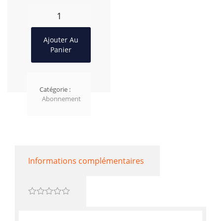
Ajouter Au
Panier
Catégorie :
Abonnement
Informations complémentaires
0
out
of