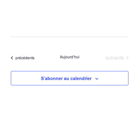
Évènements
Aujourd’hui
suivants
Évènements
précédents
S’abonner au calendrier