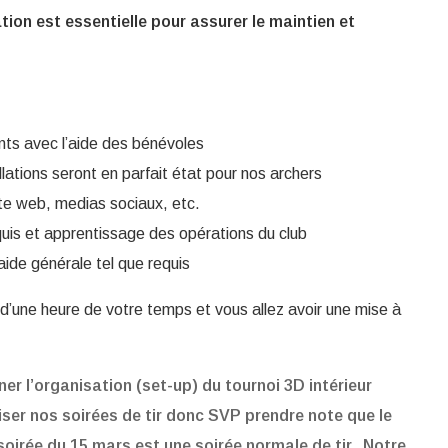
tion est essentielle pour assurer le maintien et
ents avec l’aide des bénévoles
allations seront en parfait état pour nos archers
site web, medias sociaux, etc.
equis et apprentissage des opérations du club
l’aide générale tel que requis
d’une heure de votre temps et vous allez avoir une mise à
.
r l’organisation (set-up) du tournoi 3D intérieur
er nos soirées de tir donc SVP prendre note que le
oirée du 15 mars est une soirée normale de tir. Notre