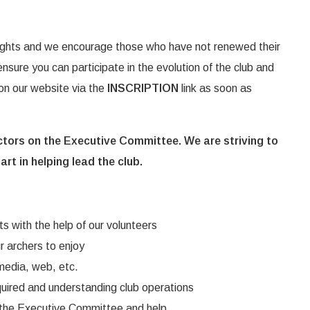
 rights and we encourage those who have not renewed their
nsure you can participate in the evolution of the club and
 on our website via the
INSCRIPTION
link as soon as
ctors on the Executive Committee. We are striving to
rt in helping lead the club.
ts with the help of our volunteers
our archers to enjoy
 media, web, etc.
quired and understanding club operations
in the Executive Committee and help