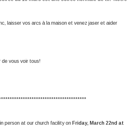
nc, laisser vos arcs à la maison et venez jaser et aider
 de vous voir tous!
****************************************
in person at our church facility on
Friday, March 22nd at