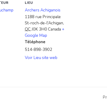
TEUR
LIEU
auchamp
Archers Achiganois
1188 rue Principale
St-roch-de-l'Achigan
,
QC
J0K 3H0
Canada
+
Google Map
Téléphone
514-898-3902
Voir Lieu site web
Pr