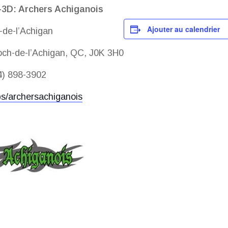
3D: Archers Achiganois
Ajouter au calendrier
-de-l’Achigan
Roch-de-l’Achigan, QC, J0K 3H0
4) 898-3902
s/archersachiganois