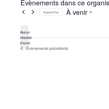
Évènements dans ce organis
À venir
Aujourd’hui
Sélectionnez
une
date.
Aucun
résultat
Notice
trouvé.
Évènements
précédents