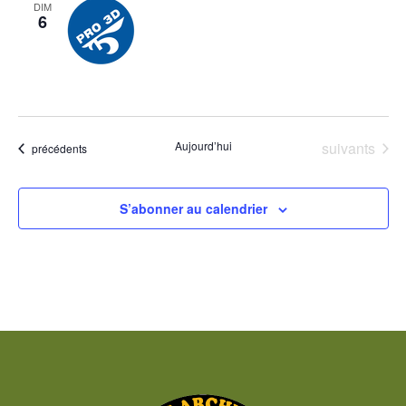
DIM
6
Évènements
Aujourd’hui
suivants
Évènements
précédents
S’abonner au calendrier