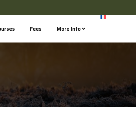
ourses
Fees
More Info