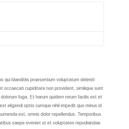
 qui blanditiis praesentium voluptatum deleniti
t occaecati cupiditate non provident, similique sunt
et dolorum fuga. Et harum quidem rerum facilis est et
st eligendi optio cumque nihil impedit quo minus id
sumenda est, omnis dolor repellendus. Temporibus
tatibus saepe eveniet ut et voluptates repudiandae